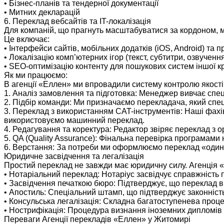
• Бізнес-планів та тендерної документації
• Митних декларацій
6. Переклад вебсайтів та IT-локалізація
Для компаній, що прагнуть масштабуватися за кордоном, ми 
Це включає:
• Інтерфейси сайтів, мобільних додатків (iOS, Android) та
• Локалізацію комп’ютерних ігор (текст, субтитри, озвученн
• SEO-оптимізацію контенту для пошукових систем іншої к
Як ми працюємо:
В агенції «Еллен» ми впровадили систему контролю якості
1. Аналіз замовлення та підготовка: Менеджер вивчає спец
2. Підбір команди: Ми призначаємо перекладача, який спеці
3. Переклад з використанням CAT-інструментів: Наші фахів
використовуємо машинний переклад.
4. Редагування та коректура: Редактор звіряє переклад з о
5. QA (Quality Assurance): Фінальна перевірка програмами 
6. Верстання: За потреби ми оформлюємо переклад «один в 
Юридичне засвідчення та легалізація
Простий переклад не завжди має юридичну силу. Агенція «
• Нотаріальний переклад: Нотаріус засвідчує справжність 
• Засвідчення печаткою бюро: Підтверджує, що переклад в
• Апостиль: Спеціальний штамп, що підтверджує законність
• Консульська легалізація: Складна багатоступенева проце
• Нострифікація: Процедура визнання іноземних дипломів та
Переваги Агенції перекладів «Еллен» у Житомирі