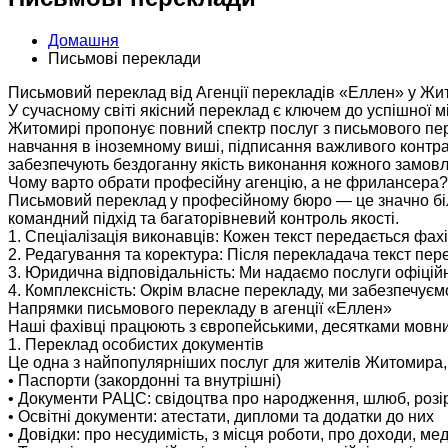
Домашня
Письмові переклади
Письмовий переклад від Агенції перекладів «Еллен» у Жит
У сучасному світі якісний переклад є ключем до успішної м
Житомирі пропонує повний спектр послуг з письмового пере
навчання в іноземному виші, підписання важливого контрак
забезпечують бездоганну якість виконання кожного замов
Чому варто обрати професійну агенцію, а не фрилансера?
Письмовий переклад у професійному бюро — це значно більш
командний підхід та багаторівневий контроль якості.
1. Спеціалізація виконавців: Кожен текст передається фахі
2. Редагування та коректура: Після перекладача текст пере
3. Юридична відповідальність: Ми надаємо послуги офіційн
4. Комплексність: Окрім власне перекладу, ми забезпечуєм
Напрямки письмового перекладу в агенції «Еллен»
Наші фахівці працюють з європейськими, десятками мовних
1. Переклад особистих документів
Це одна з найпопулярніших послуг для жителів Житомира, 
• Паспорти (закордонні та внутрішні)
• Документи РАЦС: свідоцтва про народження, шлюб, розір
• Освітні документи: атестати, дипломи та додатки до них
• Довідки: про несудимість, з місця роботи, про доходи, ме