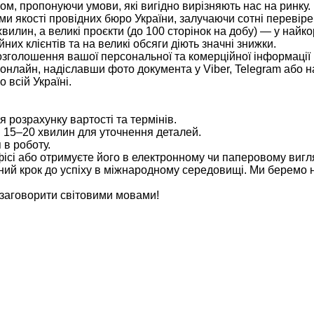
м, пропонуючи умови, які вигідно вирізняють нас на ринку.
ми якості провідних бюро України, залучаючи сотні перевіре
вилин, а великі проєкти (до 100 сторінок на добу) — у найко
них клієнтів та на великі обсяги діють значні знижки.
зголошення вашої персональної та комерційної інформації і 
нлайн, надіславши фото документа у Viber, Telegram або на
всій Україні.
я розрахунку вартості та термінів.
 15–20 хвилин для уточнення деталей.
в роботу.
ісі або отримуєте його в електронному чи паперовому вигл
й крок до успіху в міжнародному середовищі. Ми беремо на
 заговорити світовими мовами!