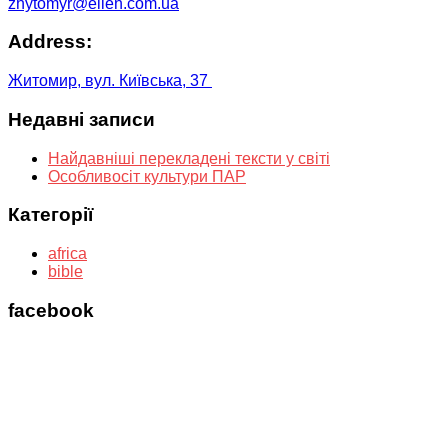
zhytomyr@ellen.com.ua
Address:
Житомир, вул. Київська, 37
Недавні записи
Найдавніші перекладені тексти у світі
Особливосіт культури ПАР
Категорії
africa
bible
facebook