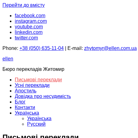
Перейти до вмісту
facebook.com
instagram.com
youtube.com
linkedin.com
twitter.com
Phone:
+38 (050) 635-11-04
| E-mail:
zhytomyr@ellen.com.ua
ellen
Бюро перекладів Житомир
Письмові переклади
Усні переклади
Апостиль
Довідка про несудимість
Блог
Контакти
Українська
Українська
Русский
Письмові переклади