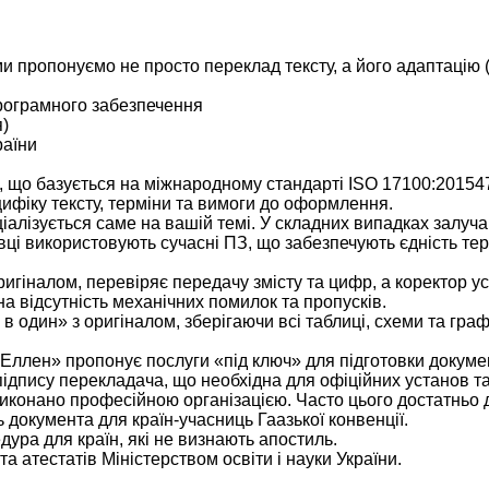
пропонуємо не просто переклад тексту, а його адаптацію (ло
 програмного забезпечення
я)
раїни
, що базується на міжнародному стандарті ISO 17100:20154
ифіку тексту, терміни та вимоги до оформлення.
алізується саме на вашій темі. У складних випадках залучаю
ці використовують сучасні ПЗ, що забезпечують єдність тер
ригіналом, перевіряє передачу змісту та цифр, а коректор ус
на відсутність механічних помилок та пропусків.
один» з оригіналом, зберігаючи всі таблиці, схеми та граф
Еллен» пропонує послуги «під ключ» для підготовки докумен
підпису перекладача, що необхідна для офіційних установ т
иконано професійною організацією. Часто цього достатньо 
 документа для країн-учасниць Гаазької конвенції.
дура для країн, які не визнають апостиль.
 атестатів Міністерством освіти і науки України.