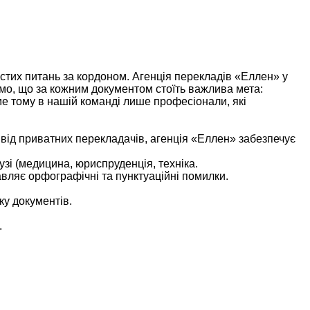
истих питань за кордоном. Агенція перекладів «Еллен» у
ємо, що за кожним документом стоїть важлива мета:
ме тому в нашій команді лише професіонали, які
 від приватних перекладачів, агенція «Еллен» забезпечує
узі (медицина, юриспруденція, техніка.
авляє орфографічні та пунктуаційні помилки.
ку документів.
.