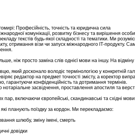
омирі: Професійність, точність та юридична сила
іжнародної комунікації, розвитку бізнесу та вирішення особ
кладу текстів будь-якої складності та тематики. Ми розумі
ту, отримання візи чи запуск міжнародного IT-продукту. Са
лення.
е, ніж просто заміна слів однієї мови на іншу. На відміну
вцю, який досконало володіє термінологією у конкретній гал
віряє редактор на предмет точності змісту, а коректор випр
о, гарантуючи конфіденційність та дотримання термінів.
о нотаріальне засвідчення, проставлення апостиля та верст
 пар, включаючи європейські, скандинавські та східні мови
які планують поїздку за кордон. Ми перекладаємо:
вання шлюбу, зміну імені, смерть
дичні довідки