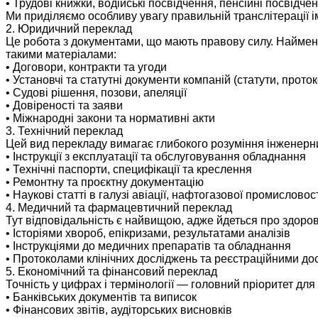
• Трудові книжки, водійські посвідчення, пенсійні посвідче
Ми приділяємо особливу увагу правильній транслітерації 
2. Юридичний переклад
Це робота з документами, що мають правову силу. Найменш
такими матеріалами:
• Договори, контракти та угоди
• Установчі та статутні документи компаній (статути, прото
• Судові рішення, позови, апеляції
• Довіреності та заяви
• Міжнародні закони та нормативні акти
3. Технічний переклад
Цей вид перекладу вимагає глибокого розуміння інженерни
• Інструкції з експлуатації та обслуговування обладнання
• Технічні паспорти, специфікації та креслення
• Ремонтну та проєктну документацію
• Наукові статті в галузі авіації, нафтогазової промисловос
4. Медичний та фармацевтичний переклад
Тут відповідальність є найвищою, адже йдеться про здоро
• Історіями хвороб, епікризами, результатами аналізів
• Інструкціями до медичних препаратів та обладнання
• Протоколами клінічних досліджень та реєстраційними до
5. Економічний та фінансовий переклад
Точність у цифрах і термінології — головний пріоритет для
• Банківських документів та виписок
• Фінансових звітів, аудіторських висновків