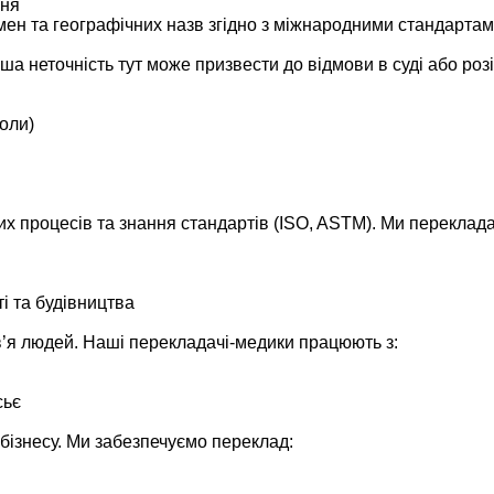
ння
імен та географічних назв згідно з міжнародними стандарт
а неточність тут може призвести до відмови в суді або роз
коли)
х процесів та знання стандартів (ISO, ASTM). Ми переклад
ті та будівництва
в’я людей. Наші перекладачі-медики працюють з:
сьє
 бізнесу. Ми забезпечуємо переклад: