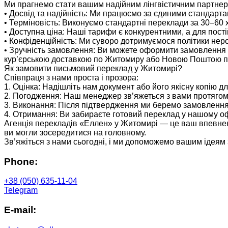
Ми прагнемо стати вашим надійним лінгвістичним партнеро
• Досвід та надійність: Ми працюємо за єдиними стандарта
• Терміновість: Виконуємо стандартні переклади за 30–60 х
• Доступна ціна: Наші тарифи є конкурентними, а для постій
• Конфіденційність: Ми суворо дотримуємося політики неро
• Зручність замовлення: Ви можете оформити замовлення о
кур’єрською доставкою по Житомиру або Новою Поштою по 
Як замовити письмовий переклад у Житомирі?
Співпраця з нами проста і прозора:
1. Оцінка: Надішліть нам документ або його якісну копію дл
2. Погодження: Наш менеджер зв’яжеться з вами протягом
3. Виконання: Після підтвердження ми беремо замовлення 
4. Отримання: Ви забираєте готовий переклад у нашому оф
Агенція перекладів «Еллен» у Житомирі — це ваш впевнени
ви могли зосередитися на головному.
Зв’яжіться з нами сьогодні, і ми допоможемо вашим ідеям
Phone:
+38 (050) 635-11-04
Telegram
E-mail: